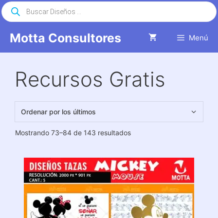
Saltar
Búsqueda
de
al
productos
contenido
Motta Consultores
Menú
Recursos Gratis
Ordenado
Mostrando 73–84 de 143 resultados
por
los
últimos