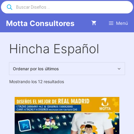
Saltar
Búsqueda
de
al
productos
contenido
Motta Consultores
Menú
Hincha Español
Ordenado
Mostrando los 12 resultados
por
los
últimos