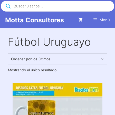
Saltar
Búsqueda
de
al
productos
contenido
Motta Consultores
Menú
Fútbol Uruguayo
Mostrando el único resultado