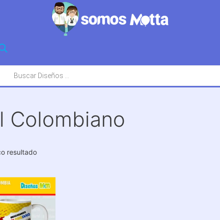
squeda
oductos
l Colombiano
co resultado