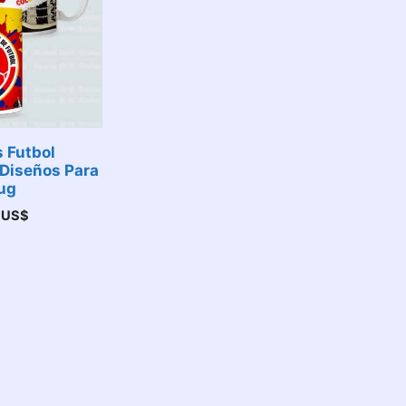
 Futbol
Diseños Para
ug
0
US$