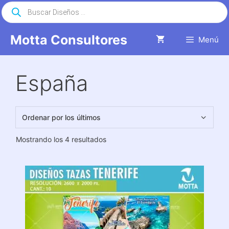
Saltar
Búsqueda
de
al
productos
contenido
Motta Consultores
Menú
España
Ordenado
Mostrando los 4 resultados
por
los
últimos