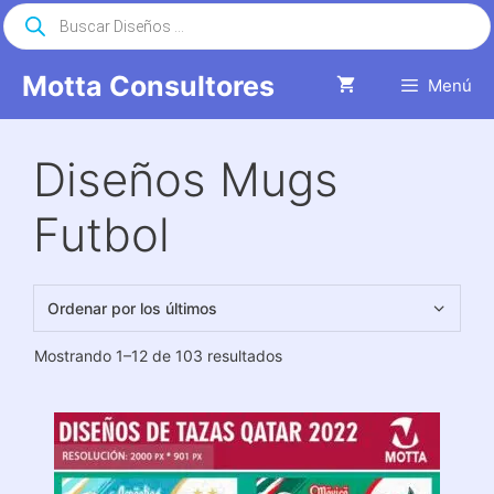
Saltar
Búsqueda
de
al
productos
contenido
Motta Consultores
Menú
Diseños Mugs
Futbol
Ordenado
Mostrando 1–12 de 103 resultados
por
los
últimos