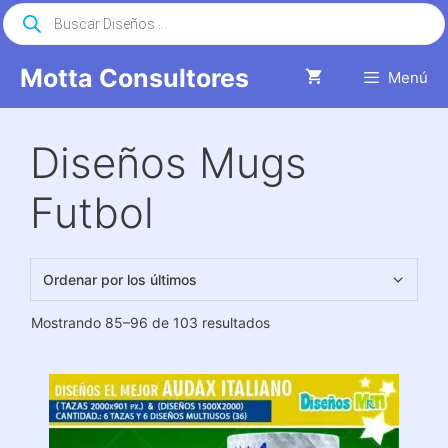
Saltar
Búsqueda
de
al
productos
contenido
Motta Consultores
Menú
Diseños Mugs
Futbol
Ordenado
Mostrando 85–96 de 103 resultados
por
los
últimos