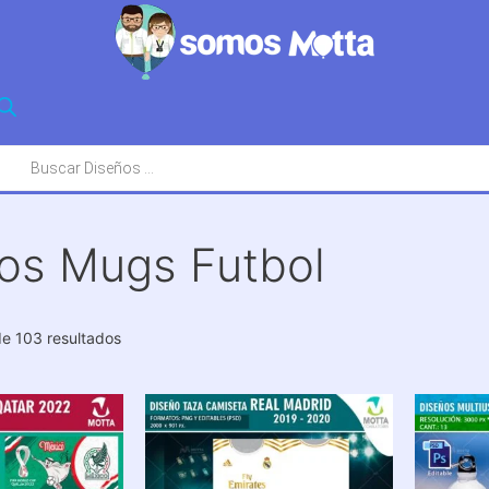
squeda
oductos
os Mugs Futbol
Ordenado
e 103 resultados
por
los
últimos