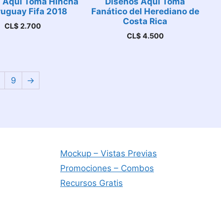
 Aquí Toma Hincha
Diseños Aquí Toma
ruguay Fifa 2018
Fanático del Herediano de
Costa Rica
CL$
2.700
CL$
4.500
9
→
Mockup – Vistas Previas
Promociones – Combos
Recursos Gratis