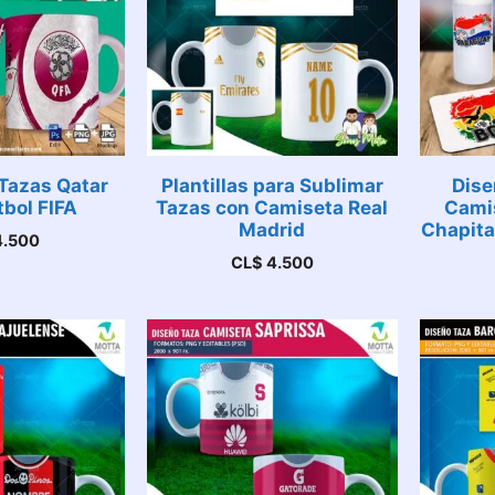
Tazas Qatar
Plantillas para Sublimar
Dise
bol FIFA
Tazas con Camiseta Real
Cami
Madrid
Chapita
.500
CL$
4.500