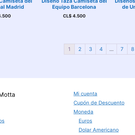
Camiseta del
Diseño Taza Camiseta del
Diseños
al Madrid
Equipo Barcelona
de U
.500
CL$
4.500
1
2
3
4
…
7
8
Mi cuenta
Motta
Cupón de Descuento
Moneda
os
Euros
Dolar Americano