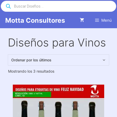
Saltar
Búsqueda
de
al
productos
contenido
Motta Consultores
Menú
Diseños para Vinos
Ordenado
Mostrando los 3 resultados
por
los
últimos