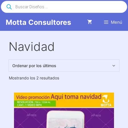
Saltar
Búsqueda
de
al
productos
contenido
Motta Consultores
Menú
Navidad
Ordenado
Mostrando los 2 resultados
por
los
últimos