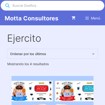
Saltar
Búsqueda
de
al
productos
contenido
Motta Consultores
Menú
Ejercito
Ordenado
Mostrando los 4 resultados
por
los
últimos