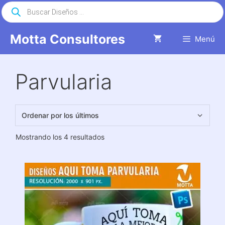
Saltar
Búsqueda
de
al
productos
contenido
Motta Consultores
Menú
Parvularia
Ordenado
Mostrando los 4 resultados
por
los
últimos