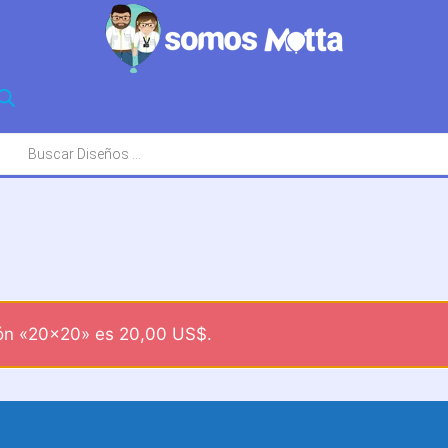
squeda
oductos
pón «20x20» es
20,00
US$
.