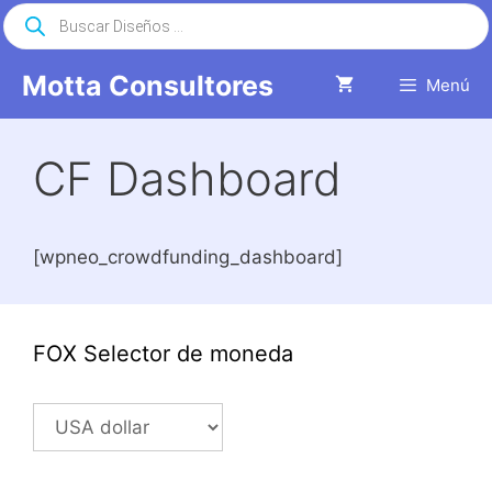
Saltar
Búsqueda
de
al
productos
contenido
Motta Consultores
Menú
CF Dashboard
[wpneo_crowdfunding_dashboard]
FOX Selector de moneda