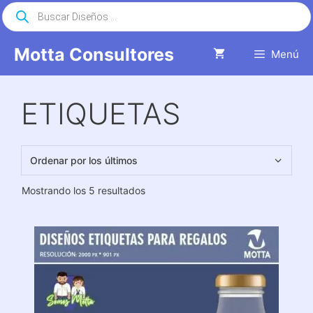
Saltar
Búsqueda
de
al
productos
contenido
Motta Consultores
Menú
ETIQUETAS
Ordenado
Mostrando los 5 resultados
por
los
últimos