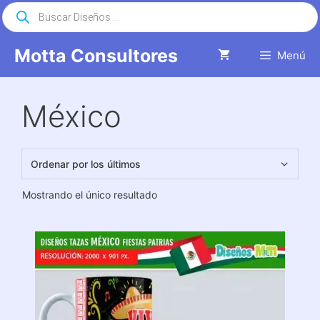
Saltar
Búsqueda
de
al
productos
contenido
Motta Consultores
Menú
México
Mostrando el único resultado