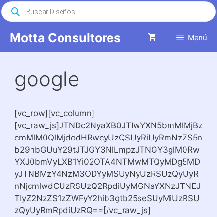
Saltar
Búsqueda
de
al
productos
contenido
Motta Consultores
Menú
google
[vc_row][vc_column]
[vc_raw_js]JTNDc2NyaXB0JTIwYXN5bmMlMjBz
cmMlM0QlMjdodHRwcyUzQSUyRiUyRmNzZS5n
b29nbGUuY29tJTJGY3NlLmpzJTNGY3glM0Rw
YXJ0bmVyLXB1Yi02OTA4NTMwMTQyMDg5MDI
yJTNBMzY4NzM3ODYyMSUyNyUzRSUzQyUyR
nNjcmlwdCUzRSUzQ2RpdiUyMGNsYXNzJTNEJ
TIyZ2NzZS1zZWFyY2hib3gtb25seSUyMiUzRSU
zQyUyRmRpdiUzRQ==[/vc_raw_js]