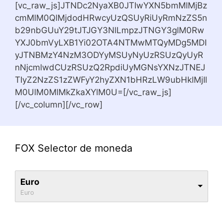
[vc_raw_js]JTNDc2NyaXB0JTIwYXN5bmMlMjBz
cmMlM0QlMjdodHRwcyUzQSUyRiUyRmNzZS5n
b29nbGUuY29tJTJGY3NlLmpzJTNGY3glM0Rw
YXJ0bmVyLXB1Yi02OTA4NTMwMTQyMDg5MDI
yJTNBMzY4NzM3ODYyMSUyNyUzRSUzQyUyR
nNjcmlwdCUzRSUzQ2RpdiUyMGNsYXNzJTNEJ
TIyZ2NzZS1zZWFyY2hyZXN1bHRzLW9ubHklMjIl
M0UlM0MlMkZkaXYlM0U=[/vc_raw_js]
[/vc_column][/vc_row]
FOX Selector de moneda
Euro
Euro