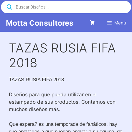
Saltar
Búsqueda
de
al
productos
contenido
Motta Consultores
Menú
TAZAS RUSIA FIFA
2018
TAZAS RUSIA FIFA 2018
Diseños para que pueda utilizar en el
estampado de sus productos. Contamos con
muchos diseños más.
Que espera? es una temporada de fanáticos, hay
que apoyarles a que puedan apoyar a su equipo. de