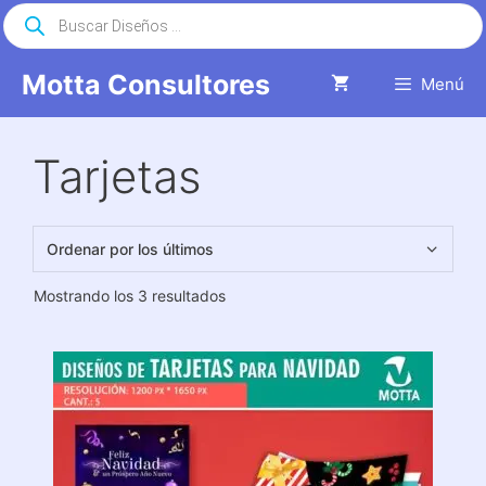
Saltar
Búsqueda
de
al
productos
contenido
Motta Consultores
Menú
Tarjetas
Ordenado
Mostrando los 3 resultados
por
los
últimos