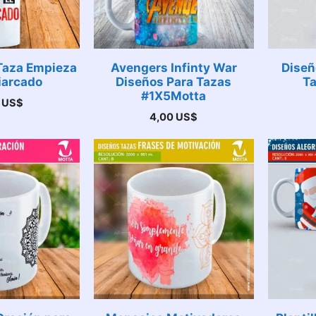
Taza Empieza
Avengers Infinty War
Diseñ
iarcado
Diseños Para Tazas
Ta
#1X5Motta
0
US$
4,00
US$