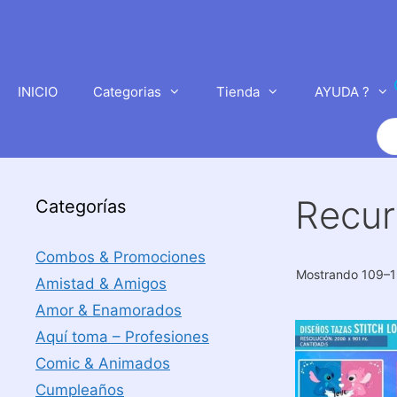
Saltar
al
contenido
INICIO
Categorias
Tienda
AYUDA ?
Bú
de
pr
Recur
Categorías
Combos & Promociones
Mostrando 109–1
Amistad & Amigos
Amor & Enamorados
Aquí toma – Profesiones
Comic & Animados
Cumpleaños