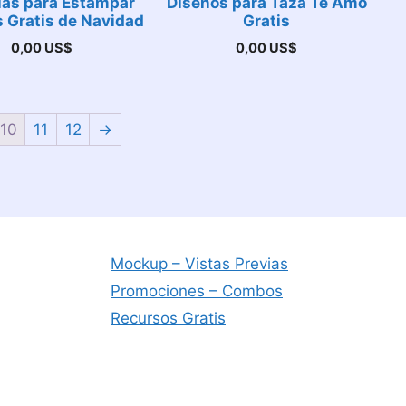
llas para Estampar
Diseños para Taza Te Amo
 Gratis de Navidad
Gratis
0,00
US$
0,00
US$
10
11
12
→
Mockup – Vistas Previas
Promociones – Combos
Recursos Gratis