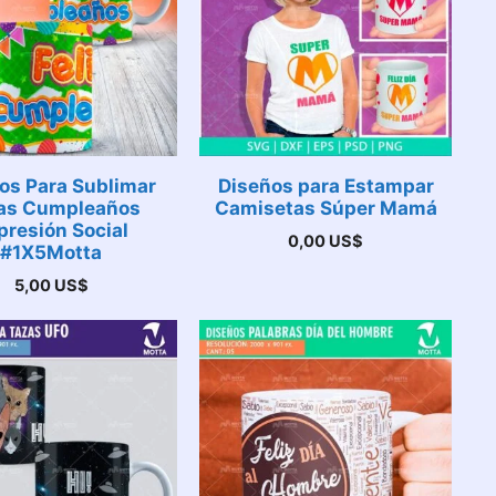
os Para Sublimar
Diseños para Estampar
as Cumpleaños
Camisetas Súper Mamá
presión Social
0,00
US$
#1X5Motta
5,00
US$