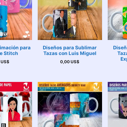
imación para
Diseños para Sublimar
Diseñ
e Stitch
Tazas con Luis Miguel
Taz
Ex
0
US$
0,00
US$