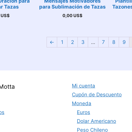
Oración para
Mensajes Motivadores
Planti
r Tazas
para Sublimación de Tazas
Tazones
0
US$
0,00
US$
←
1
2
3
…
7
8
9
Mi cuenta
Motta
Cupón de Descuento
Moneda
os
Euros
Dolar Americano
Peso Chileno