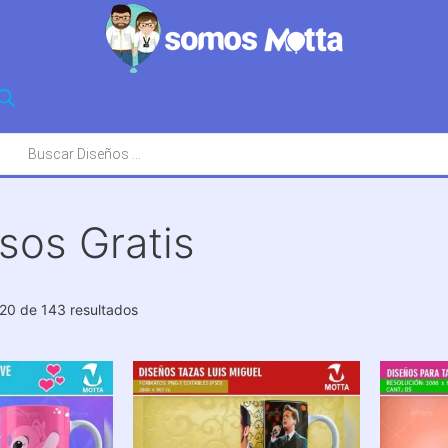
squeda
oductos
sos Gratis
Ordenado
20 de 143 resultados
por
los
últimos