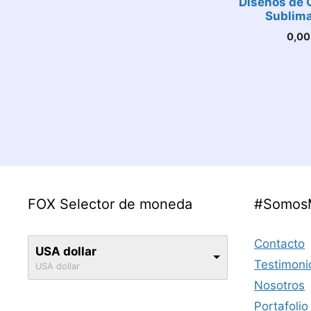
Diseños de 
Sublima
0,0
FOX Selector de moneda
#Somos
Contacto
USA dollar
Testimoni
USA dollar
Nosotros
Portafolio