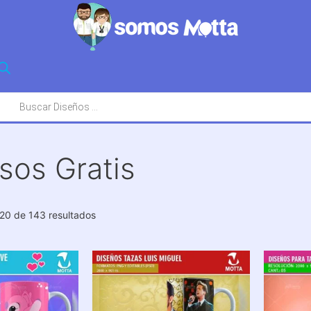
squeda
oductos
sos Gratis
Ordenado
20 de 143 resultados
por
los
últimos