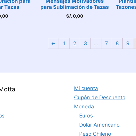
Oración para
Mensajes Motivadores
Planti
r Tazas
para Sublimación de Tazas
Tazones
,00
S/.
0,00
←
1
2
3
…
7
8
9
Mi cuenta
Motta
Cupón de Descuento
Moneda
os
Euros
Dolar Americano
Peso Chileno