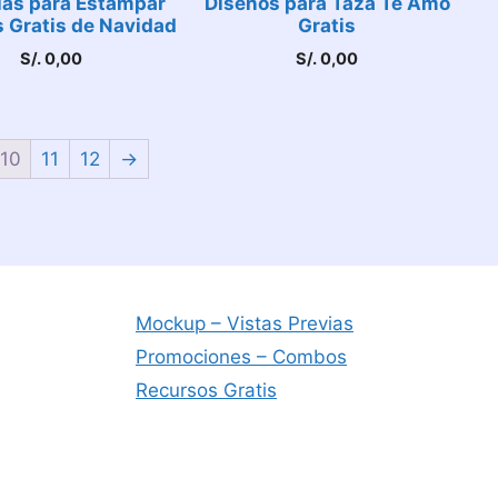
llas para Estampar
Diseños para Taza Te Amo
 Gratis de Navidad
Gratis
S/.
0,00
S/.
0,00
10
11
12
→
Mockup – Vistas Previas
Promociones – Combos
Recursos Gratis