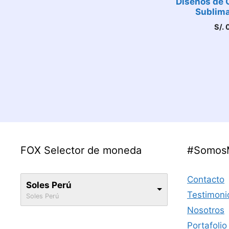
Diseños de 
Sublima
S/.
0
FOX Selector de moneda
#Somos
Contacto
Soles Perú
Testimoni
Soles Perú
Nosotros
Portafolio