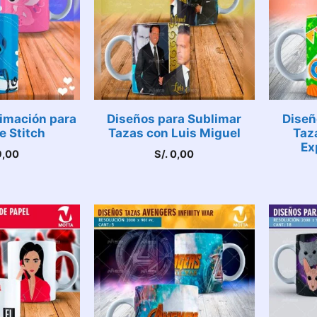
imación para
Diseños para Sublimar
Diseñ
e Stitch
Tazas con Luis Miguel
Taz
Ex
,00
S/.
0,00