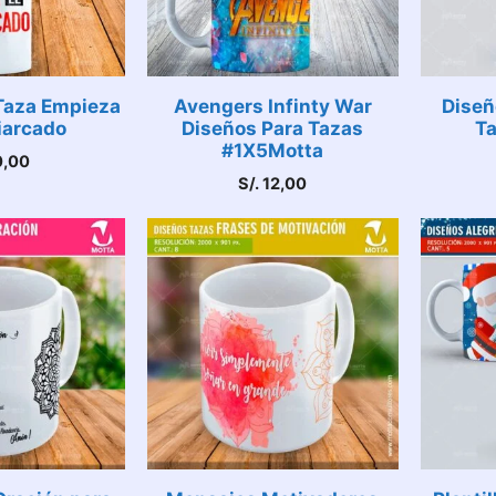
Taza Empieza
Avengers Infinty War
Diseñ
iarcado
Diseños Para Tazas
Ta
#1X5Motta
,00
S/.
12,00