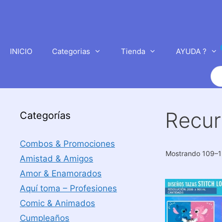
Saltar
al
contenido
INICIO
Categorias
Tienda
AYUDA ?
Bú
de
pr
Recur
Categorías
Combos & Promociones
Mostrando 109–1
Amistad & Amigos
Amor & Enamorados
Aquí toma – Profesiones
Comic & Animados
Cumpleaños