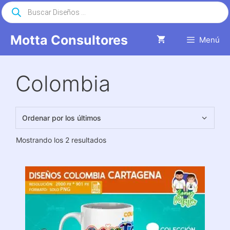
Saltar
Búsqueda
de
al
productos
contenido
Motta Consultores
Menú
Colombia
Ordenado
Mostrando los 2 resultados
por
los
últimos