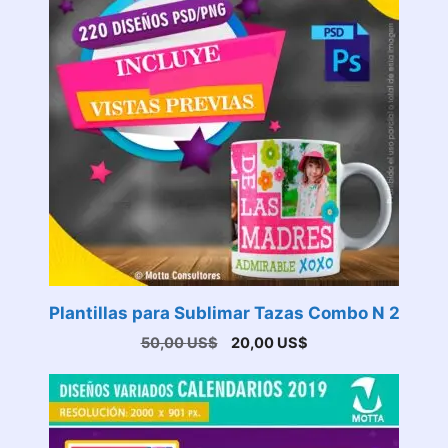
Plantillas para Sublimar Tazas Combo N 2
El
El
50,00
US$
20,00
US$
precio
precio
original
actual
era:
es:
50,00 US$.
20,00 US$.