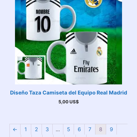
Diseño Taza Camiseta del Equipo Real Madrid
5,00
US$
←
1
2
3
…
5
6
7
8
9