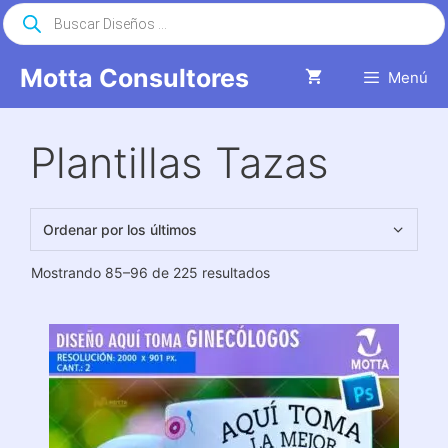
Saltar
Búsqueda
de
al
productos
contenido
Motta Consultores
Menú
Plantillas Tazas
Ordenado
Mostrando 85–96 de 225 resultados
por
los
últimos