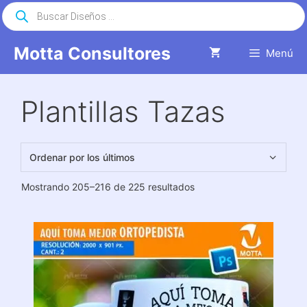
Saltar
Búsqueda
de
al
productos
contenido
Motta Consultores
Menú
Plantillas Tazas
Ordenado
Mostrando 205–216 de 225 resultados
por
los
últimos