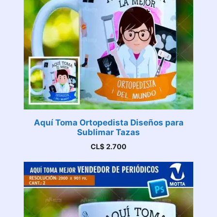
Aquí Toma Ortopedista Diseños para
Sublimar Tazas
CL$
2.700