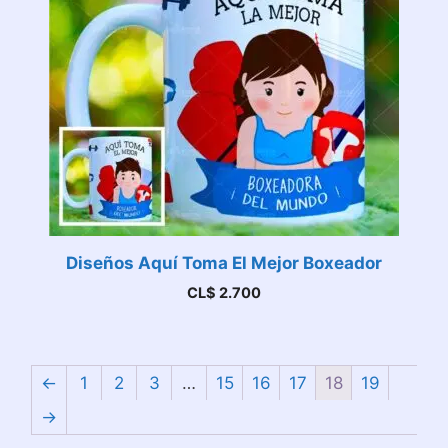
Diseños Aquí Toma El Mejor Boxeador
CL$
2.700
←
1
2
3
…
15
16
17
18
19
→