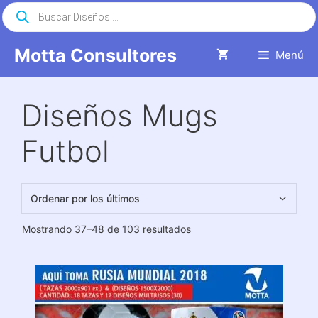
Saltar
Búsqueda
de
al
productos
contenido
Motta Consultores
Menú
Diseños Mugs
Futbol
Ordenado
Mostrando 37–48 de 103 resultados
por
los
últimos