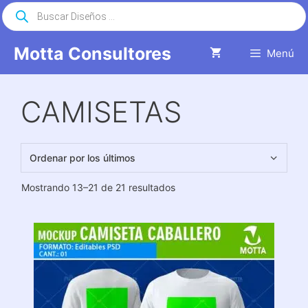
Saltar
Búsqueda
de
al
productos
contenido
Motta Consultores
Menú
CAMISETAS
Ordenado
Mostrando 13–21 de 21 resultados
por
los
últimos